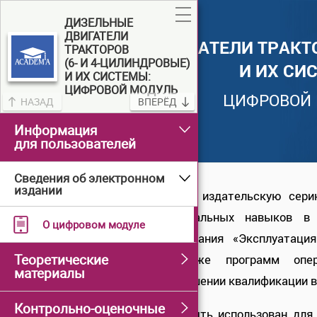
ДИЗЕЛЬНЫЕ
ДВИГАТЕЛИ
ТРАКТОРОВ
(6- И 4-ЦИЛИНДРОВЫЕ)
И ИХ СИСТЕМЫ:
ЦИФРОВОЙ МОДУЛЬ
НАЗАД
ВПЕРЁД
Информация
для пользователей
Сведения об электронном
издании
О цифровом модуле
Теоретические
материалы
Глава 1. Дизельный
Контрольно-оценочные